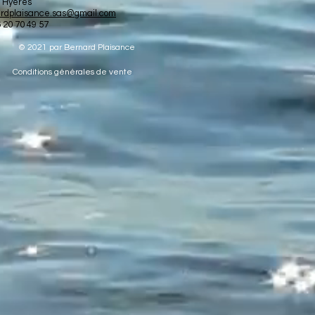
 Hyères
rdplaisance.sas@gmail.com
6 20 70 49 57
© 2021 par Bernard Plaisance
Conditions générales de vente