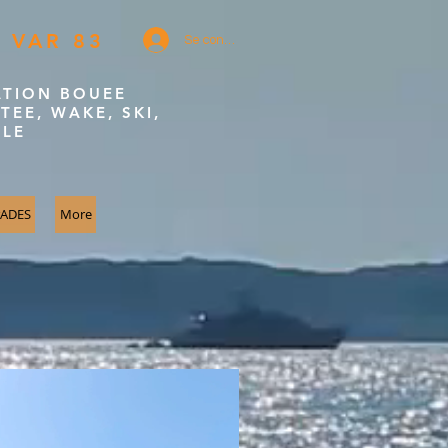
 VAR 83
Se connecter
ATION BOUEE
TEE, WAKE, SKI,
DLE
PADES
More