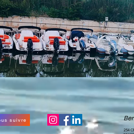
Ber
us suivre
254 C