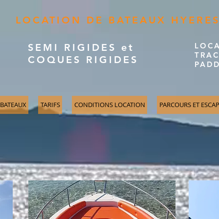
LOCATION DE BATEAUX HYERES
LOC
SEMI RIGIDES et
TRAC
COQUES RIGIDES
PAD
 BATEAUX
TARIFS
CONDITIONS LOCATION
PARCOURS ET ESCA